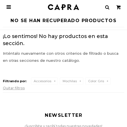

NO SE HAN RECUPERADO PRODUCTOS
¡Lo sentimos! No hay productos en esta
sección.
Inténtalo nuevamente con otros criterios de filtrado o busca
en otras secciones de nuestro catálogo.
Filtrando por:
Accesorios
Mochilas
Color:
Gris
Quitar filtros
NEWSLETTER
¡Suscribite y recibí todas nuestras novedades!