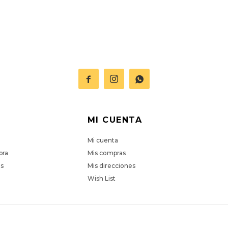



MI CUENTA
Mi cuenta
pra
Mis compras
es
Mis direcciones
Wish List