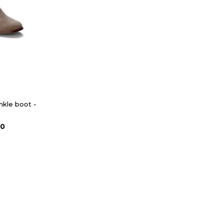
nkle boot -
90