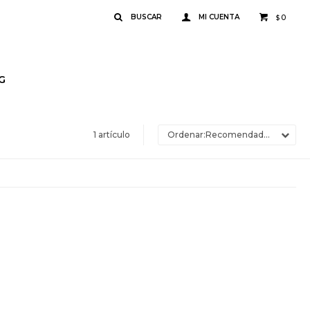
0
$
G
1 artículo
Recomendados