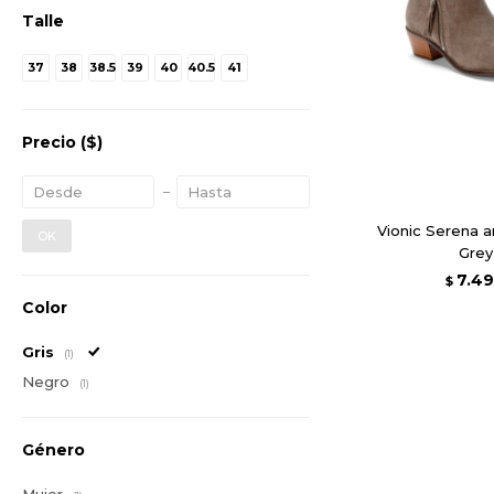
Talle
37
38
38.5
39
40
40.5
41
Precio
($)
Vionic Serena a
OK
Grey
7.4
$
Color
Gris
(1)
Negro
(1)
Género