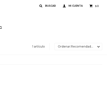
0
$
G
1 artículo
Recomendados