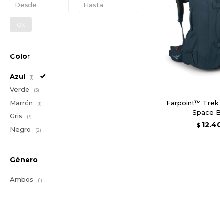
OK
Color
Azul
(1)
Verde
(3)
Marrón
Farpoint™ Trek
(1)
Space B
Gris
(3)
12.4
$
Negro
(2)
Género
Ambos
(1)