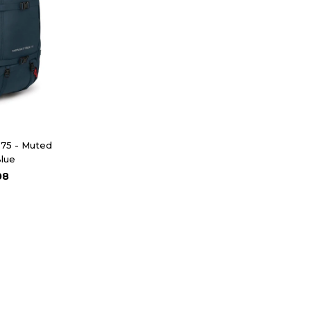
 75 - Muted
lue
08