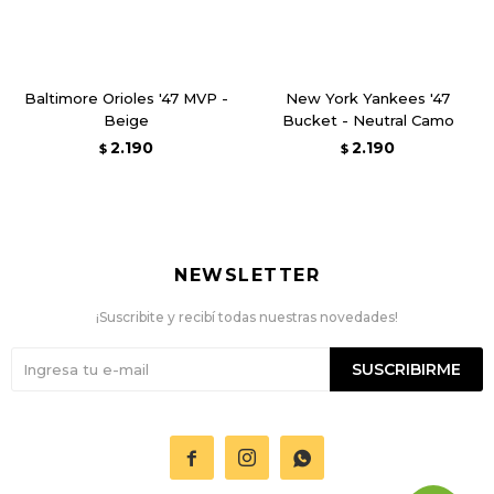
Baltimore Orioles '47 MVP -
New York Yankees '47
Beige
Bucket - Neutral Camo
2.190
2.190
$
$
NEWSLETTER
¡Suscribite y recibí todas nuestras novedades!
SUSCRIBIRME


