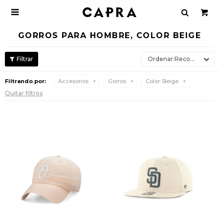

GORROS PARA HOMBRE, COLOR BEIGE
Recomendados
Filtrando por:
Accesorios
Gorros
Color:
Beige
Quitar filtros